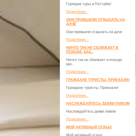
Горящие туры в Паттайю!
Подробнее...
ОНИ ПРИВЫКЛИ ОТДЫХАТЬ НА
ДАЧЕ
Они привыкли отдыхать на даче
Подробнее...
НИЧТО ТАК НЕ СБЛИЖАЕТ В
ПОХОДЕ, КАК...
Ничто так не сближает в походе,
как...
Подробнее...
ГРАЖДАНЕ ТУРИСТЫ. ПРИЕХАЛИ!
Граждане туристы. Приехали!
Подробнее...
НАСЛАЖДАЙТЕСЬ ДЕВКИ ПИВОМ
Наслаждайтесь девки пивом
Подробнее...
МОЙ АКТИВНЫЙ ОТДЫХ
Мой активный отдых