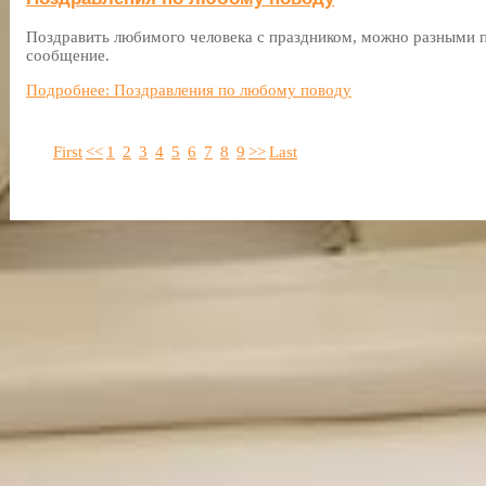
Поздравить любимого человека с праздником, можно разными п
сообщение.
Подробнее: Поздравления по любому поводу
First
<<
1
2
3
4
5
6
7
8
9
>>
Last