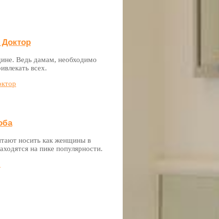
 Доктор
щине. Ведь дамам, необходимо
ивлекать всех.
октор
оба
итают носить как женщины в
аходятся на пике популярности.
а