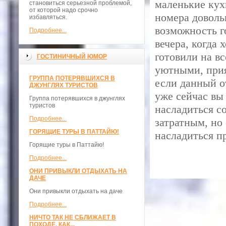
маленькие кух
становиться серьезной проблемой,
от которой надо срочно
номера доволь
избавляться.
возможность г
Подробнее...
вечера, когда 
готовили на в
ГОСТИНИЧНЫЙ ЮМОР
уютными, прия
ГРУППА ПОТЕРЯВШИХСЯ В
если данный от
ДЖУНГЛЯХ ТУРИСТОВ
уже сейчас вы
Группа потерявшихся в джунглях
туристов
насладиться с
Подробнее...
затратным, но
ГОРЯЩИЕ ТУРЫ В ПАТТАЙЮ!
насладиться п
Горящие туры в Паттайю!
Подробнее...
ОНИ ПРИВЫКЛИ ОТДЫХАТЬ НА
ДАЧЕ
Они привыкли отдыхать на даче
Подробнее...
НИЧТО ТАК НЕ СБЛИЖАЕТ В
ПОХОДЕ, КАК...