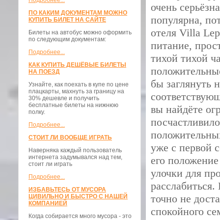
Подробнее...
очень серьёзн
ПО КАКИМ ДОКУМЕНТАМ МОЖНО
популярна, по
КУПИТЬ БИЛЕТ НА САЙТЕ
отеля Villa L
Билеты на автобус можно оформить
по следующим документам:
питание, прос
Подробнее...
тихой тихой ча
КАК КУПИТЬ ДЕШЁВЫЕ БИЛЕТЫ
положительные
НА ПОЕЗД
бы заглянуть 
Узнайте, как поехать в купе по цене
плацкарты, махнуть за границу на
соответствующ
30% дешевле и получить
бесплатные билеты на нижнюю
вы найдёте ог
полку.
посчастливило
Подробнее...
положительных
СТОИТ ЛИ ВООБЩЕ ИГРАТЬ
уже с первой 
Наверняка каждый пользователь
интернета задумывался над тем,
его положение
стоит ли играть
улочки для пр
Подробнее...
расслабиться.
ИЗБАВЬТЕСЬ ОТ МУСОРА
точно не дост
ЦИВИЛЬНО И БЫСТРО С НАШЕЙ
КОМПАНИЕЙ
спокойного се
Когда собирается много мусора - это