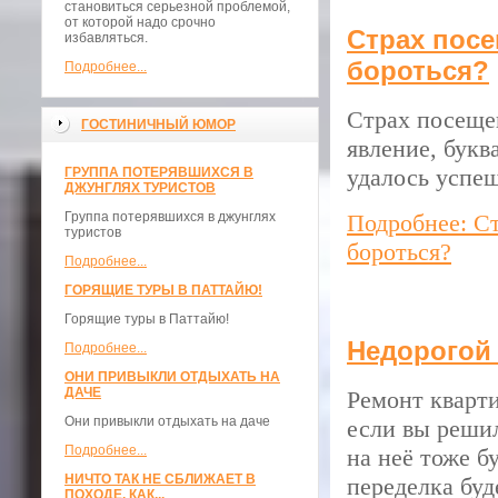
становиться серьезной проблемой,
от которой надо срочно
Страх посе
избавляться.
бороться?
Подробнее...
Страх посеще
ГОСТИНИЧНЫЙ ЮМОР
явление, букв
удалось успеш
ГРУППА ПОТЕРЯВШИХСЯ В
ДЖУНГЛЯХ ТУРИСТОВ
Группа потерявшихся в джунглях
Подробнее: Ст
туристов
бороться?
Подробнее...
ГОРЯЩИЕ ТУРЫ В ПАТТАЙЮ!
Горящие туры в Паттайю!
Недорогой 
Подробнее...
ОНИ ПРИВЫКЛИ ОТДЫХАТЬ НА
ДАЧЕ
Ремонт кварти
Они привыкли отдыхать на даче
если вы решил
Подробнее...
на неё тоже б
НИЧТО ТАК НЕ СБЛИЖАЕТ В
переделка буд
ПОХОДЕ, КАК...