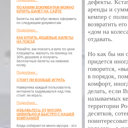
Подробнее...
дефекты. Кста
ПО КАКИМ ДОКУМЕНТАМ МОЖНО
аренды и сумм
КУПИТЬ БИЛЕТ НА САЙТЕ
кемпер с полн
Билеты на автобус можно оформить
возвратить ег
по следующим документам:
«дом на колес
Подробнее...
отдавать.
КАК КУПИТЬ ДЕШЁВЫЕ БИЛЕТЫ
НА ПОЕЗД
Узнайте, как поехать в купе по цене
Но как бы ни 
плацкарты, махнуть за границу на
30% дешевле и получить
придется иногд
бесплатные билеты на нижнюю
полку.
говорится, «вы
Подробнее...
в порядок, пом
СТОИТ ЛИ ВООБЩЕ ИГРАТЬ
комфорт, иногд
Наверняка каждый пользователь
делать, если В
интернета задумывался над тем,
стоит ли играть
называемых ке
Подробнее...
территории Ро
ИЗБАВЬТЕСЬ ОТ МУСОРА
десятков, соте
ЦИВИЛЬНО И БЫСТРО С НАШЕЙ
КОМПАНИЕЙ
поинтересоват
Когда собирается много мусора - это