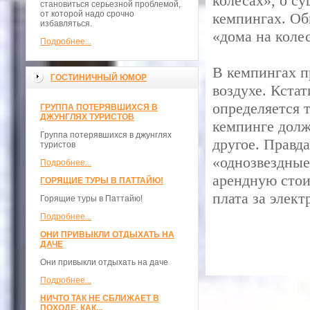
колесах», о с
становиться серьезной проблемой,
от которой надо срочно
кемпингах. Об
избавляться.
«дома на коле
Подробнее...
В кемпингах п
ГОСТИНИЧНЫЙ ЮМОР
воздухе. Кстат
определяется 
ГРУППА ПОТЕРЯВШИХСЯ В
ДЖУНГЛЯХ ТУРИСТОВ
кемпинге долж
Группа потерявшихся в джунглях
другое. Правда
туристов
«однозвездные
Подробнее...
арендную стои
ГОРЯЩИЕ ТУРЫ В ПАТТАЙЮ!
плата за элект
Горящие туры в Паттайю!
Подробнее...
ОНИ ПРИВЫКЛИ ОТДЫХАТЬ НА
ДАЧЕ
Они привыкли отдыхать на даче
Подробнее...
НИЧТО ТАК НЕ СБЛИЖАЕТ В
ПОХОДЕ, КАК...